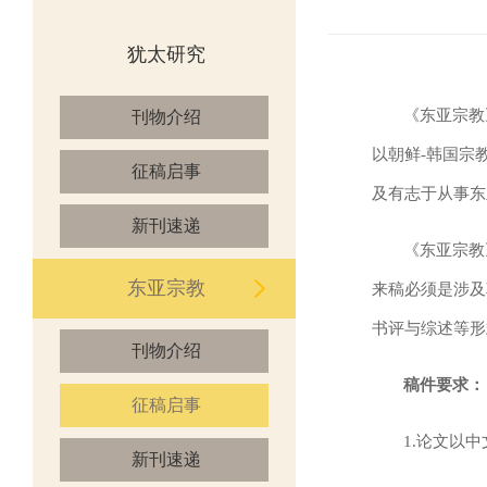
犹太研究
《东亚宗教
刊物介绍
以朝鲜
-
韩国宗
征稿启事
及有志于从事东
新刊速递
《东亚宗教
东亚宗教
来稿必须是涉及
书评与综述等形
刊物介绍
稿件要求：
征稿启事
1.
论文以中
新刊速递