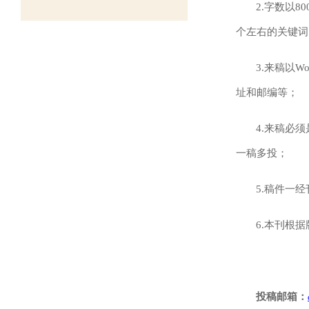
2.
字数以
80
个左右的关键词
3.
来稿以
Wo
址和邮编等；
4.
来稿必须
一稿多投；
5.
稿件一经
6.
本刊根据
投稿邮箱：