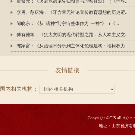
董修元：《迈蒙尼德论先知预言与理智直观》（《世界...
李勇、彭庆海：《牙含章无神论宣传教育思想的历史逻...
邹晓东：《从“诸神”到宇宙整体作为“一神”》（《...
傅有德等：《犹太文明的现代转型之路：从人本主义文...
陈家富：《从治理术分析到主体化伦理建构：福柯权力...
友情链接
国内相关机构：
Copyright ©CJS all
地址：山东省济南市山大